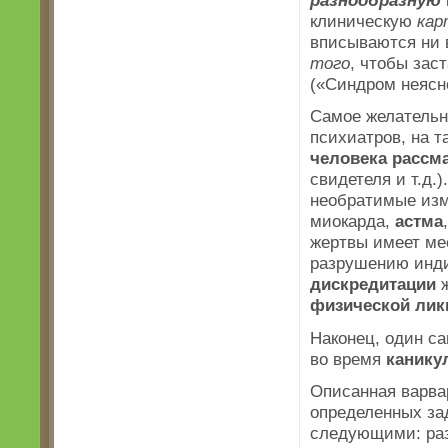
клиническую
кар
вписываются ни 
того
, чтобы зас
(«Синдром неясн
Самое желательн
психиатров, на т
человека
рассм
свидетеля и т.д.
необратимые изме
миокарда,
астма
жертвы имеет ме
разрушению инди
дискредитации
ж
физической
лик
Наконец, один 
во время
канику
Описанная варва
определенных за
следующими: раз