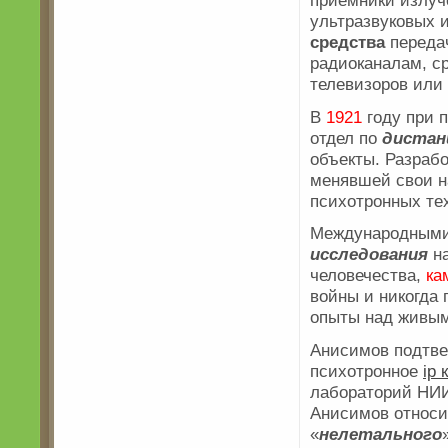
приемники излуч
ультразвуковых 
средства
переда
радиоканалам, с
телевизоров или 
В
1921
году при 
отдел по
дистан
объекты. Разрабо
менявшей свои н
психотронных те
Международными
исследования
на
человечества,
ка
войны и никогда
опыты над живы
Анисимов подтвер
психотронное
ip 
лабораторий НИИ
Анисимов относи
«
нелетального