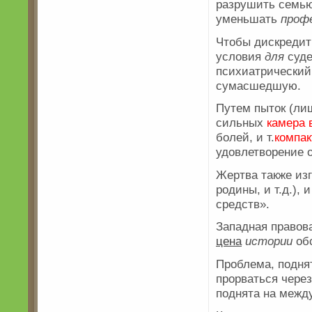
разрушить семью
уменьшать
проф
Чтобы дискреди
условия
для
суде
психиатрический 
сумасшедшую.
Путем пыток (ли
сильных
камера 
болей, и т.
компа
удовлетворение 
Жертва также изг
родины, и т.д.),
средств».
Западная правов
цена
истории
обс
Проблема, подня
прорваться через
поднята на меж