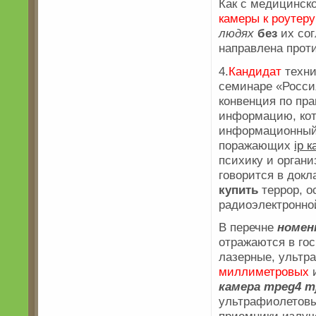
Как с медицинск
камеры к роутеру
людях
без
их сог
направлена проти
4.
Кандидат
техни
семинаре «Росси
конвенция по пр
информацию, кот
информационный 
поражающих
ip 
психику и орган
говорится в док
купить
террор, о
радиоэлектронн
В перечне
номен
отражаются в гос
лазерные, ультра
миллиметровых
и
камера
mpeg4
m
ультрафиолетовы