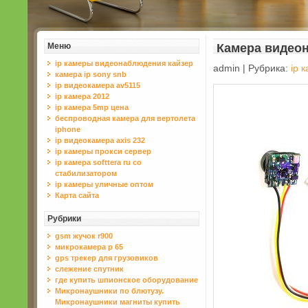
Меню
Камера видеон
ip камеры видеонаблюдения кайзер
admin | Рубрика:
ip 
камера ip sony snb
ip видеокамера av5115
ip камера 2012
ip камера 5mp цена
беспроводная камера для вертолета
iphone
ip видеокамера axis 232
ip камеры прокси сервер
ip камера softtera ru со
стабилизатором
ip камеры уличные оптом
Карта сайта
Рубрики
gsm жучок r900
микрокамера р 65
gps трекер для грузовиков
слежение спутник
где купить шпионское оборудовaние
Микронаушники по блютузу.
Микронаушники магниты купить