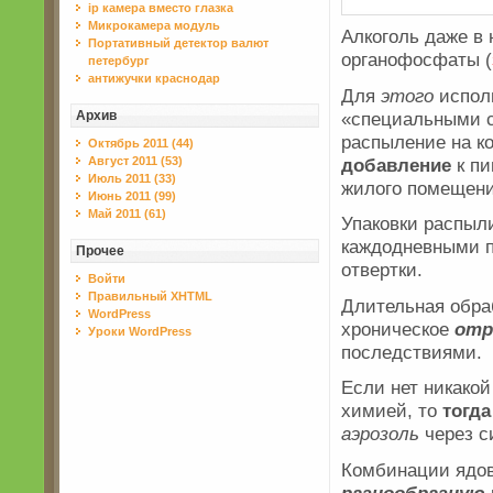
ip камера вместо глазка
Микрокамера модуль
Алкоголь даже в
Портативный детектор валют
органофосфаты (
петербург
антижучки краснодар
Для
этого
испол
«специальными 
Архив
распыление на к
Октябрь 2011 (44)
добавление
к пи
Август 2011 (53)
Июль 2011 (33)
жилого помещени
Июнь 2011 (99)
Май 2011 (61)
Упаковки распыл
каждодневными п
Прочее
отвертки.
Войти
Правильный XHTML
Длительная обра
WordPress
хроническое
отр
Уроки WordPress
последствиями.
Если нет никако
химией, то
тогда
аэрозоль
через с
Комбинации ядо
разнообразную