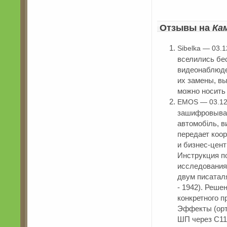
Отзывы на
Ка
Sibelka — 03.
вселились бе
видеонаблюден
их замены, вы
можно носить 
EMOS — 03.12
зашифровыван
автомобіль, в
передает коо
и бизнес-цент
Инструкция п
исследования
двум писатал
- 1942). Реше
конкретного п
Эффекты (орт
ШП через С11