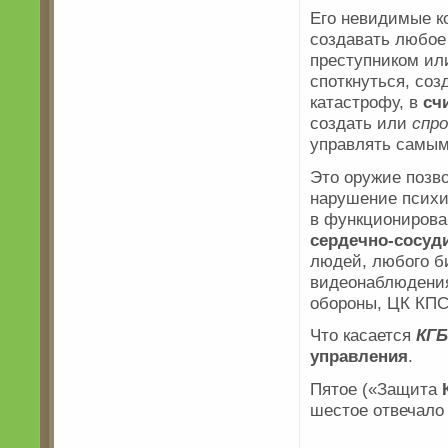
Его невидимые к
создавать любое
преступником ил
споткнуться, со
катастрофу, в
сч
создать или
спр
управлять самы
Это оружие позв
нарушение психи
в функционирова
сердечно-сосуд
людей, любого б
видеонаблюдения
обороны, ЦК КПС
Что касается
КГБ
управления
.
Пятое («Защита
шестое отвечало 