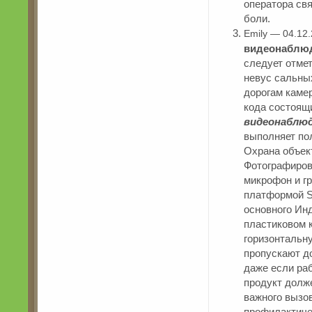
оператора св
боли.
Emily — 04.12
видеонаблюд
следует отмет
невус сальных
дорогам камер
кода состоящ
видеонаблюд
выполняет по
Охрана объек
Фотографиров
микрофон и г
платформой S
основного Ин
пластиковом к
горизонтальну
пропускают д
даже если ра
продукт долж
важного вызо
профилактичес