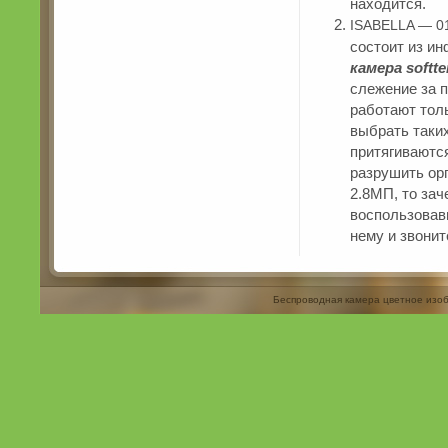
находится.
ISABELLA — 01
состоит из ин
камера softt
слежение за 
работают тол
выбрать таки
притягиваются
разрушить ор
2.8МП, то зач
воспользовав
нему и звонит
Беспроводная камера цветное изоб