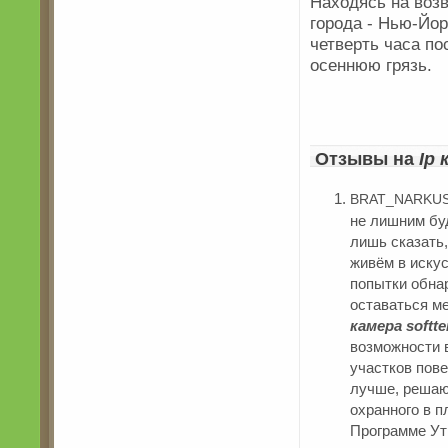
Находясь на воз
города - Нью-Йор
четверть часа п
осеннюю грязь.
Отзывы на
Ip 
BRAT_NARKUSA
не лишним буд
лишь сказать,
живём в иску
попытки обна
оставаться м
камера softt
возможности 
участков пове
лучше, решаю
охранного в 
Программе Ут