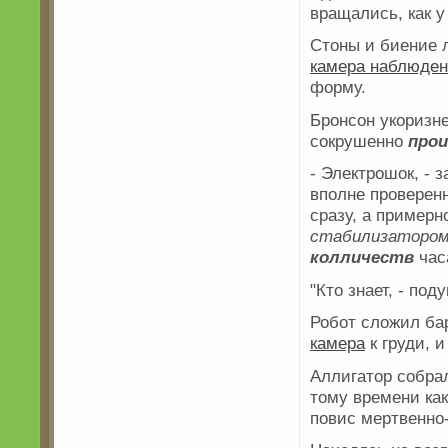
вращались, как у
Стоны и биение л
камера наблюден
форму.
Бронсон укоризн
сокрушенно
прои
- Электрошок, - з
вполне проверенн
сразу, а примерн
стабилизаторо
колличеств
час
"Кто знает, - по
Робот сложил ба
камера
к груди, и
Аллигатор собра
тому времени как
повис мертвенно