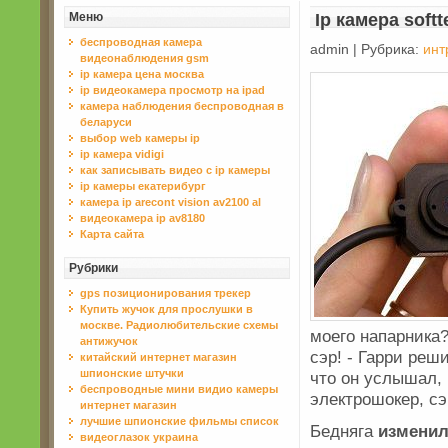
Меню
Ip камера soft
беспроводная камера
admin | Рубрика:
инт
видеонаблюдения gsm
ip камера цена москва
ip видеокамера просмотр на ipad
камера наблюдения беспроводная в
беларуси
выбор web камеры ip
ip камера vidigi
как записывать видео с ip камеры
ip камеры екатерибург
камера ip arecont vision av2100 al
видеокамера ip av8180
Карта сайта
Рубрики
gps позиционирования трекер
Купить жучок для прослушки в
москве. Радиолюбительские схемы
моего напарника?
антижучок
сэр! - Гарри реш
китайский интернет магазин
шпионские штучки
что он услышал, 
беспроводные мини видио камеры
электрошокер, сэ
интернет магазин
лучшие шпионские фильмы список
Бедняга
измени
видеоглазок украина