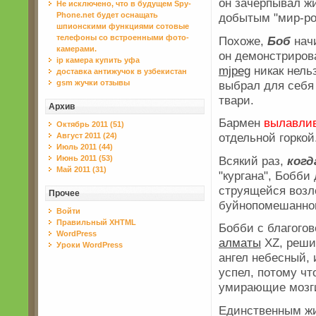
он зачерпывал ж
Не исключено, что в будущем Spy-
Phone.net будет оснащать
добытым "мир-ро
шпионскими функциями сотовые
телефоны со встроенными фото-
Похоже,
Боб
начи
камерами.
он демонстриров
ip камера купить уфа
mjpeg
никак нель
доставка антижучок в узбекистан
выбрал для себя
gsm жучки отзывы
твари.
Архив
Бармен
вылавли
Октябрь 2011 (51)
отдельной горкой
Август 2011 (24)
Июль 2011 (44)
Всякий раз,
когд
Июнь 2011 (53)
Май 2011 (31)
"кургана", Бобби
струящейся воз
Прочее
буйнопомешанном
Войти
Правильный XHTML
Бобби с благого
WordPress
алматы
XZ, реши
Уроки WordPress
ангел небесный, 
успел, потому чт
умирающие мозг
Единственным жи